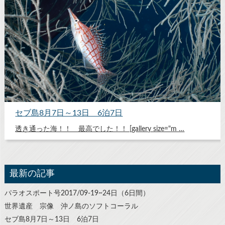
セブ島8月7日～13日 6泊7日
透き通った海！！ 最高でした！！ [gallery size="m …
最新の記事
パラオスポート号2017/09-19~24日（6日間）
世界遺産 宗像 沖ノ島のソフトコーラル
セブ島8月7日～13日 6泊7日