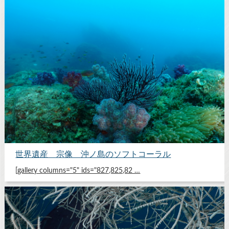
世界遺産 宗像 沖ノ島のソフトコーラル
[gallery columns="5" ids="827,825,82 …