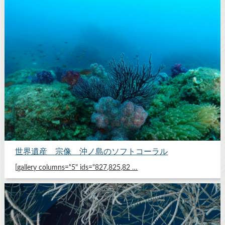
世界遺産 宗像 沖ノ島のソフトコーラル
[gallery columns="5" ids="827,825,82 …