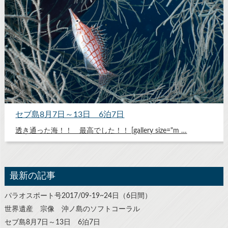
セブ島8月7日～13日 6泊7日
透き通った海！！ 最高でした！！ [gallery size="m …
最新の記事
パラオスポート号2017/09-19~24日（6日間）
世界遺産 宗像 沖ノ島のソフトコーラル
セブ島8月7日～13日 6泊7日