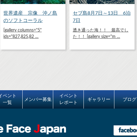
世界遺産 宗像 沖ノ島
セブ島8月7日～13日 6泊
のソフトコーラル
7日
[gallery columns="5"
透き通った海！！ 最高でし
ids="827,825,82 …
た！！ [gallery size="m …
イベント
イベント
メンバー募集
ギャラリー
ブログ
一覧
レポート