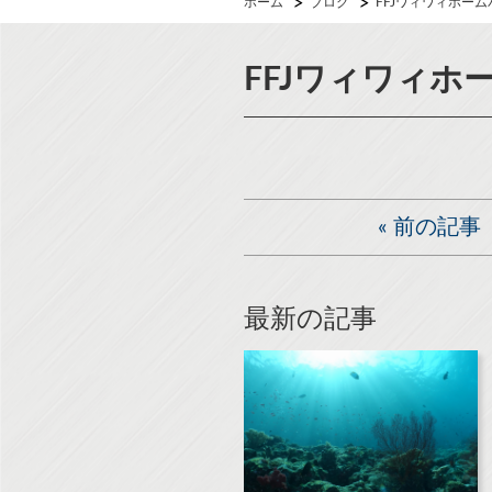
ホーム
ブログ
FFJワィワィホー
FFJワィワィホ
«
前の記事
最新の記事