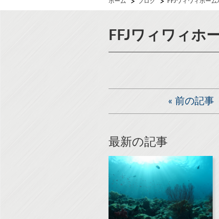
ホーム
ブログ
FFJワィワィホー
FFJワィワィホ
«
前の記事
最新の記事