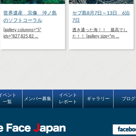
世界遺産 宗像 沖ノ島
セブ島8月7日～13日 6泊
のソフトコーラル
7日
[gallery columns="5"
透き通った海！！ 最高でし
ids="827,825,82 …
た！！ [gallery size="m …
イベント
イベント
メンバー募集
ギャラリー
ブログ
一覧
レポート