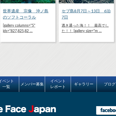
世界遺産 宗像 沖ノ島
セブ島8月7日～13日 6泊
のソフトコーラル
7日
[gallery columns="5"
透き通った海！！ 最高でし
ids="827,825,82 …
た！！ [gallery size="m …
イベント
イベント
メンバー募集
ギャラリー
ブログ
一覧
レポート