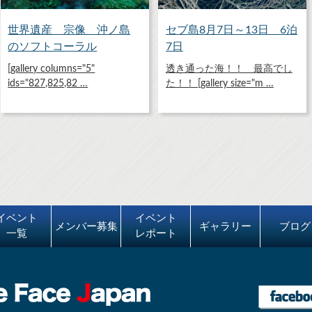
世界遺産 宗像 沖ノ島
セブ島8月7日～13日 6泊
のソフトコーラル
7日
[gallery columns="5"
透き通った海！！ 最高でし
ids="827,825,82 …
た！！ [gallery size="m …
イベント
イベント
メンバー募集
ギャラリー
ブログ
一覧
レポート